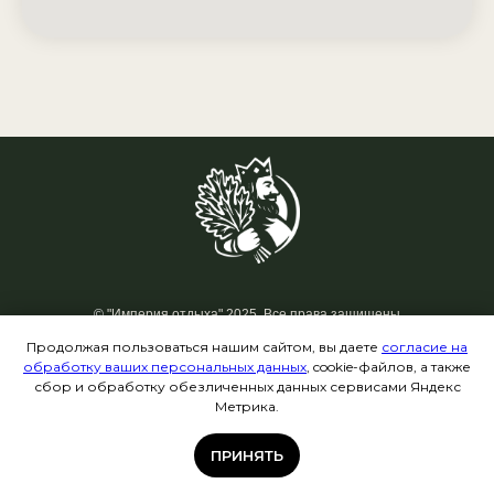
©
"Империя отдыха" 2025. Все права защищены
Политика конфиденциальности
Продолжая пользоваться нашим сайтом, вы даете
согласие на
обработку ваших персональных данных
, cookie-файлов, а также
сбор и обработку обезличенных данных сервисами Яндекс
Разработка сайта
Метрика.
Веб-студия
Optipromo
ПРИНЯТЬ