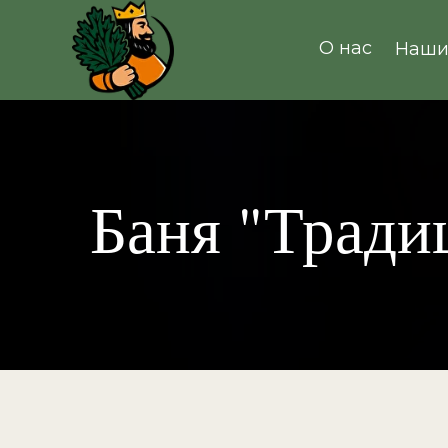
О нас
Наши
Баня "Тради